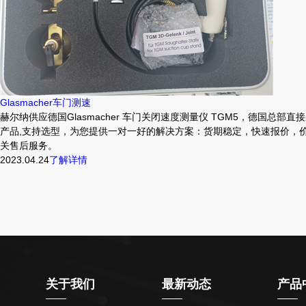
Glasmacher车门测速
赫尔纳供应德国Glasmacher 车门关闭速度测量仪 TGM5，德国总部
产品,支持选型，为您提供一对一好的解决方案：货期稳定，快速报价，
关售后服务。
2023.04.24
了解详情
关于我们
最新动态
产品