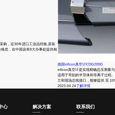
直接采购，近30年进口工业品经验,原装
价格优，在中国设有8大办事处提供相
德国inficon真空计CDG200D
inficon真空计是实现精确总压测量
适用于苛刻的半导体和等离子过程。在 1
兰和现场总线接口，能够提供 至 1
2023.04.24
了解详情
中心
解决方案
联系我们