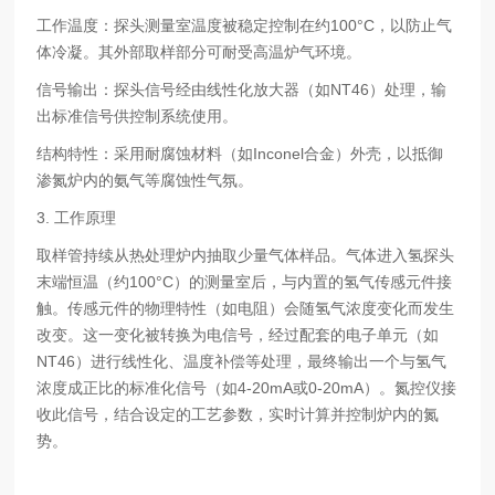
工作温度：探头测量室温度被稳定控制在约100°C，以防止气
体冷凝。其外部取样部分可耐受高温炉气环境。
信号输出：探头信号经由线性化放大器（如NT46）处理，输
出标准信号供控制系统使用。
结构特性：采用耐腐蚀材料（如Inconel合金）外壳，以抵御
渗氮炉内的氨气等腐蚀性气氛。
3. 工作原理
取样管持续从热处理炉内抽取少量气体样品。气体进入氢探头
末端恒温（约100°C）的测量室后，与内置的氢气传感元件接
触。传感元件的物理特性（如电阻）会随氢气浓度变化而发生
改变。这一变化被转换为电信号，经过配套的电子单元（如
NT46）进行线性化、温度补偿等处理，最终输出一个与氢气
浓度成正比的标准化信号（如4-20mA或0-20mA）。氮控仪接
收此信号，结合设定的工艺参数，实时计算并控制炉内的氮
势。