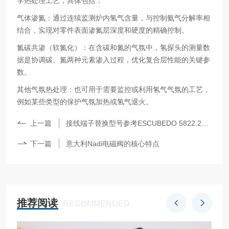
学热处理工艺，具体包括：
气体渗氮：通过连续监测炉内氢气含量，与控制氨气分解率相
结合，实现对零件表面渗氮层深度和硬度的精确控制。
氮碳共渗（软氮化）：在含碳和氮的气氛中，氢探头的测量数
据是协调碳、氮两种元素渗入过程，优化复合层性能的关键参
数。
其他气氛热处理：也可用于需要监控或利用氢气气氛的工艺，
例如某些类型的保护气氛加热或氢气退火。
上一篇
接线端子替换型号参考ESCUBEDO 5822.24与TE 63963-1
下一篇
意大利Nadi电磁阀的核心特点
推荐阅读
RECOMMENDED