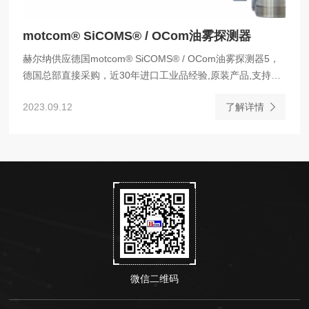
motcom® SiCOMS® / OCom油雾探测器
赫尔纳供应德国motcom® SiCOMS® / OCom油雾探测器5，
德国总部直接采购，近30年进口工业品经验,原装产品,支持选
型，为您提供一对一好的解决方案：货期稳定，快速报价，价
2023.09.12
了解详情
格优，在中国设有8大办事处提供相关售后服务。
微信二维码