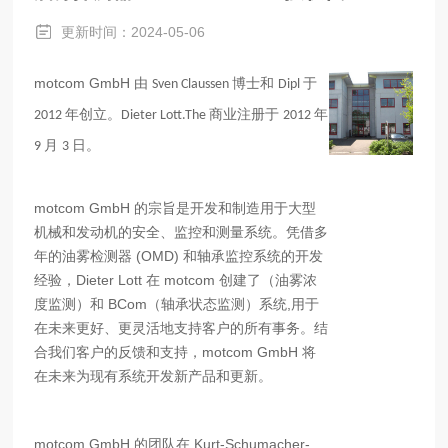
更新时间：2024-05-06
motcom GmbH
由
博士和
于
Sven Claussen
Dipl
年创立。
商业注册于
年
2012
Dieter Lott.The
2012
月
日。
9
3
motcom GmbH
的宗旨是开发和制造用于大型
机械和发动机的安全、监控和测量系统。凭借多
年的油雾检测器
(OMD)
和轴承监控系统的开发
经验，
Dieter Lott
在
motcom
创建了（油雾浓
度监测）和
BCom
（轴承状态监测）系统
,
用于
在未来更好、更灵活地支持客户的所有事务。结
合我们客户的反馈和支持，
motcom GmbH
将
在未来为现有系统开发新产品和更新。
motcom GmbH
的团队在
Kurt-Schumacher-