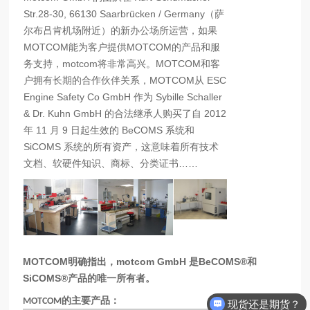
Str.28-30, 66130 Saarbrücken / Germany
（萨
尔布吕肯机场附近）的新办公场所运营，如果
MOTCOM
能为
客户
提供
MOTCOM
的产品和服
务支持，
motcom
将非常高兴。
MOTCOM
和
客
户拥有长期的合作伙伴关系
，
MOTCOM
从
ESC
Engine Safety Co GmbH
作为
Sybille Schaller
& Dr. Kuhn GmbH
的合法继承人购买了自
2012
年
11
月
9
日起生效的
BeCOMS
系统和
SiCOMS
系统的所有资产，这意味着所有技术
文档、软硬件知识、商标、分类证书
……
MOTCOM
明确指出，
motcom GmbH
是
BeCOMS®
和
SiCOMS®
产品的唯一所有者
。
的主要产品：
MOTCOM
现货还是期货？