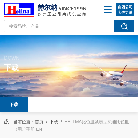
集团公司
大连力迪
DOWN
下载
下载
当前位置：
首页
/
下载
/
HELLMA比色皿紧凑型流通比色皿
（用户手册 EN）