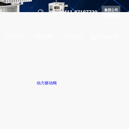
集团公司
0411-87187730
大连力迪
关于我们
德国官网
中文/英文
在线商城
动力驱动阀