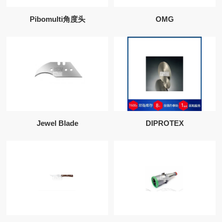
Pibomulti角度头
OMG
Jewel Blade
DIPROTEX