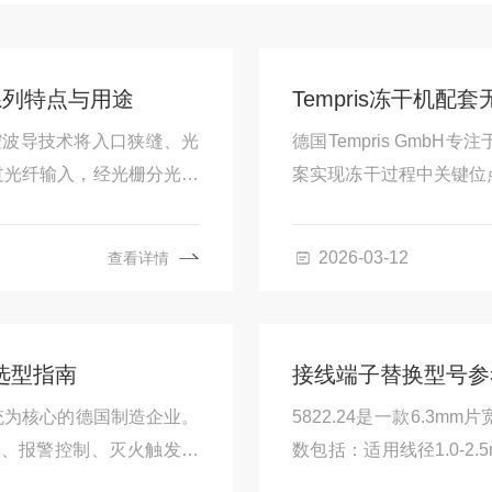
系列特点与用途
Tempris冻干机
空腔波导技术将入口狭缝、光
德国Tempris Gm
过光纤输入，经光栅分光后
案实现冻干过程中关键位
高，适用于振动或温差较大
的研发与生产环节。
2026-03-12
查看详情
品选型指南
接线端子替换型号参考ESC
系统为核心的德国制造企业。
5822.24是一款6.
测、报警控制、灭火触发及
数包括：适用线径1.0-2.
过专用压接工具MN582