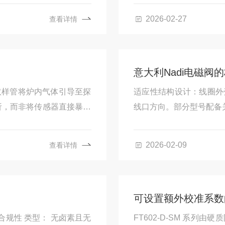
2026-02-27
查看详情
意大利Nadi电磁阀
取样管将炉内气体引导至探
适应性结构设计：线圈外
析，而非将传感器直接暴露
线口方向。部分型号配备
定、温和的环境中。该探头
置选项：提供常开与常闭
mat-M）配套使用，共同构成
适应不同工作频率和耐用
2026-02-09
查看详情
于匹配具体介质与环境。
Ex-d）的设计，适用于
有一定的防尘与防水能力
可设置额外校准系数
方与合规性 类型： 无卤素且无
FT602-D-SM 系列