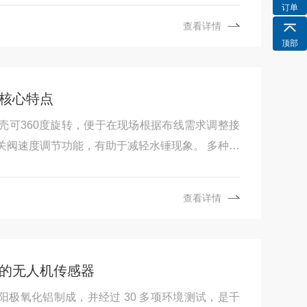
订单
查看详情
顶部
的核心特点
壳可360度旋转，便于在现场根据布线需求调整接
关阀速度调节功能，有助于减轻水锤现象。 多种配
两种基本功能模式；膜片与活塞两种密封形式，以
性要求；多种阀体、密封材质及电气参数可选，便
查看详情
 防护与安全考虑：线圈外壳提供符合防爆标准（如
可能存在爆炸性环境的区域。防护等级可达IP67，具
。内部集成接地端子。
的无人机传感器
由硬质阳极氧化铝制成，并经过 30 多项环境测试，是千