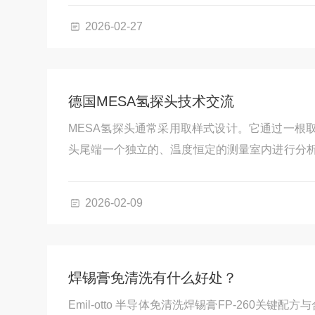
2026-02-27
德国MESA氢探头技术交流
MESA氢探头通常采用取样式设计。它通过一根
头尾端一个独立的、温度恒定的测量室内进行分
于高温炉膛。这种设计使核心传感元件工作在稳
通常与专用的氮控仪（如MCON Nitro或Nitro
2026-02-09
渗氮控制系统。
焊锡膏免清洗有什么好处？
Emil-otto 半导体免清洗焊锡膏FP-260关键配