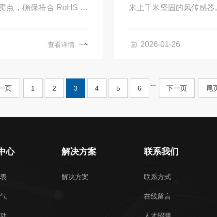
点，确保符合 RoHS 和
米上千米坚固的风传感器
。
因此很容易加热。它们配
件，可在 -40 ° C
2026-01-26
查看详情
子、冰雹、太阳辐射和鸟类攻击
...
一页
1
2
3
4
5
6
下一页
尾
中心
解决方案
联系我们
表
解决方案
联系方式
气
在线留言
动
人才招聘