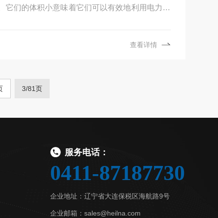
。它们的体积小意味着它们可以有效地利用电力，
备恒温控制加热系统，非常适合极端寒冷的天气条
 和严重结冰的条件下持续运行。该传感器高度耐腐蚀、沙
查看详情
，密封符合 IPX6K、IP66 和 IP67 标准。
页
3/81页
服务电话：
0411-87187730
企业地址：辽宁省大连保税区海航路9号
企业邮箱：sales@heilna.com