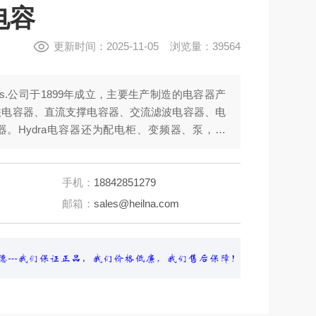
s电容
更新时间：2025-11-05 浏览量：39564
 a.s.公司于1899年成立，主要生产制造的电容器产
联电容器、直流支撑电容器、交流滤波电容器、电
。Hydra电容器还为配电柜、变频器、泵，电
器制造商提供产品。还可以为电力、通讯、和一些
ra 电机电容器MLB-MKP 4/400I/E588用于汽
力电容器MKP 8/400IV/E1321用于电机行业使用
手机：
18842851279
过100年生产电容器的经验，产品分类：低压自愈式并联
邮箱：
sales@heilna.com
器、交流滤波电容器、电动机电容器、照明电容器