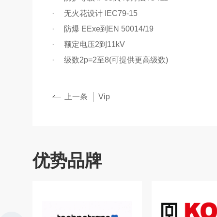
· 无火花设计
IEC79-15
· 防爆
EExe
到
EN 50014/19
· 额定电压
2
到
11kV
· 级数
2p=2
至
8(
可提供更高级数
)
上一条
Vip
优势品牌