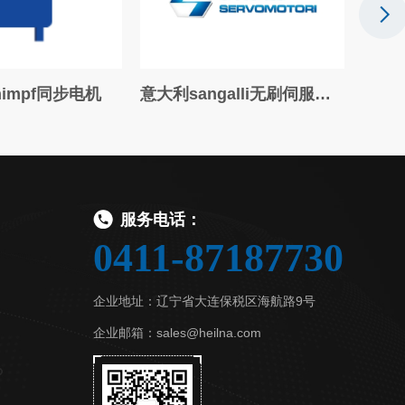
himpf同步电机
意大利sangalli无刷伺服电机
德国
服务电话：
0411-87187730
企业地址：辽宁省大连保税区海航路9号
企业邮箱：sales@heilna.com