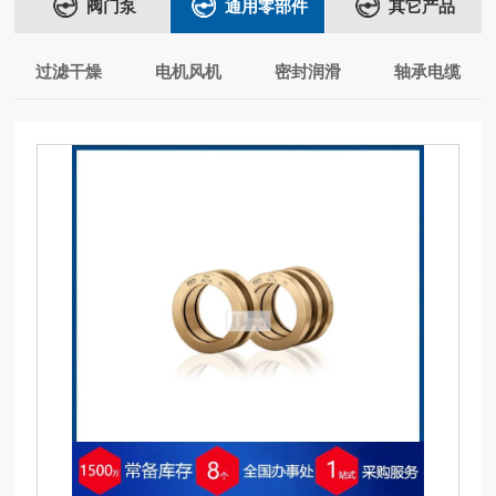
阀门泵
通用零部件
其它产品
过滤干燥
电机风机
密封润滑
轴承电缆