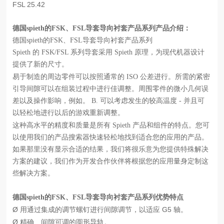
FSL 25.42
德国
spieth的FSK、FSL导套导向衬套产品系列产品介绍：
德国
spieth的FSK、FSL导套导向衬套产品系列
Spieth 的 FSK/FSL 系列导套采用 Spieth 原理，为现代机器设计
提供了新的尺寸。
易于制造的周边零件可以按照通常的
ISO 公差进行。所需的紧密
引导间隙可以在组装过程中进行佳调整。周围零件的微小几何误
差以及操作影响，例如。 B. 可以考虑发生的较高温度 - 并且可
以轻松地进行以后的游戏重新调整。
这种高水平的精度和质量是所有
Spieth 产品和组件的特点。您可
以使用我们的产品搜索器快速轻松地找到适合您的应用的产品。
如果那里没有显示合适的结果，我们将很乐意为您提供特殊解决
方案的建议，我们作为开发合作伙伴将根据您的应用量身定制这
些解决方案。
德国
spieth的FSK、FSL导套导向衬套产品系列优势特点
Ø
G5 轴。
用通过集成的调节螺钉进行间隙调节，以适应
Ø
精确、间隙可调的圆形导轨。