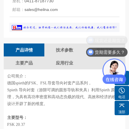
座机：
0411-87187730
邮箱：
sales@heilna.com
现货还是期货？
产品详情
技术参数
资料下载
货期需要多久？
主要产品
应用行业
公司简介：
客服
德国
spieth的FSK、FSL导套导向衬套产品系列，
Spieth 导向衬套（游隙可调的圆形导轨和夹具）利用Spieth 原
理，为具有高功率密度和高动态负载的现代、高效和经济的机器
电话
设计开辟了新的维度。
顶部
主要型号：
FSK 20.37