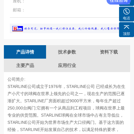
座机：
客服
邮箱：
电话
顶部
产品详情
技术参数
资料下载
主要产品
应用行业
公司简介:
STARLINE公司成立于1976年，STARLINE公司 已经成长为在生
产小尺寸的球阀在世界上领先的公司之一，现在生产的范围已逐
渐扩大。STARLINE厂房面积超过9000平方米，每年生产超过
250,000台阀门;它拥有一个从商品到工程项目，球阀在世界上最
专业的供货范围。STARLINE球阀在全球市场中占有主导低位，
STARLINE公司开始为世界市场生产大口径阀门。基于这方面的
经验，STARLINE开始发展自己的技术，以满足特殊的要求，