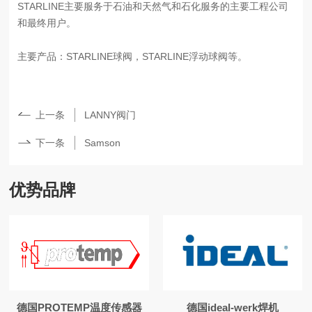
STARLINE主要服务于石油和天然气和石化服务的主要工程公司
和最终用户。
主要产品：STARLINE球阀，STARLINE浮动球阀等。
上一条
LANNY阀门
下一条
Samson
优势品牌
德国PROTEMP温度传感器
德国ideal-werk焊机