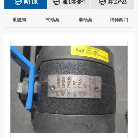
阀门泵
通用零部件
其它产品
电磁阀
气动泵
电动泵
特种阀门