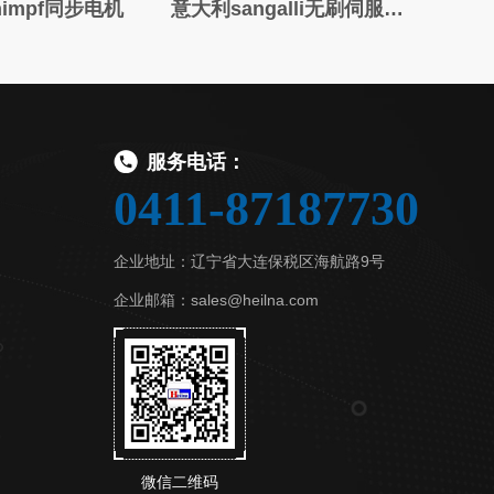
himpf同步电机
意大利sangalli无刷伺服电机
德国
服务电话：
0411-87187730
企业地址：辽宁省大连保税区海航路9号
企业邮箱：sales@heilna.com
微信二维码