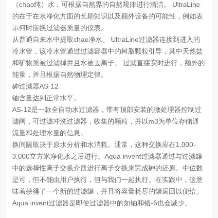
（chao纯）水，可根据自然界的自然规律进行清洁。 UltraLine
的在于在水净化方面的长期知识以及额外设备的可能性，例如表
示何时应换过滤器质量的仪表。
从普通自来水中提取chao净水。 UltraLine过滤器连接到进入的
冷水管，该冷水管通过过滤容器中的树脂颗粒引导，其中天然盐
和矿物质被过滤掉并且水被去离子。 过滤直接实时进行，额外的
能量，并且根据自然物理定律。
砷过滤器AS-12
铀含量达到正常水平。
AS-12是一款全自动水过滤器，带有顶部安装的微处理器控制过
滤阀，可过滤冲洗过滤器，收集的颗粒，并以m3为单位存储通
流量和处理水量的信息。
换间隔取决于原水分析和水消耗。通常，这种交换应在1,000-
3,000立方米净化水之后进行。Aqua invent过滤器通过与过滤罐
中的选择性离子交换介质进行离子交换来完成砷的还原。中位数
是可，但不能由用户执行，但与我们一起执行。在实践中，这意
味着获得了一个新的过滤罐，并且将容量耗尽的罐返回以便给。
Aqua invent过滤器是即使过滤器中的如铀和铬-6也会减少。