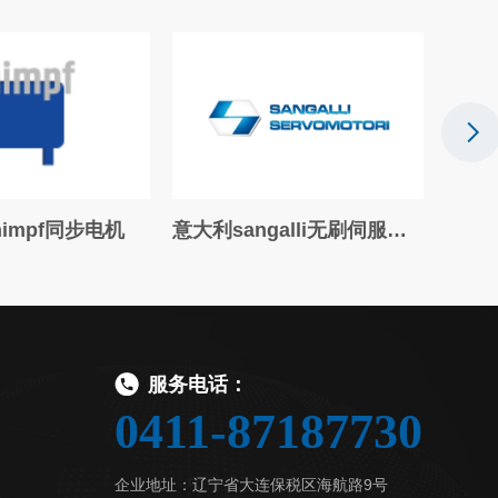
电机
意大利sangalli无刷伺服电机
德国PROTEM
服务电话：
0411-87187730
企业地址：辽宁省大连保税区海航路9号