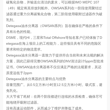
碳氢化合物，并输送出清洁的废水，可以根据IMO MEPC 107
（49）规定将其排放到船外。OWSAN系列在一阶段使用聚结过
滤器通过重力分离碳氢化合物，第二阶段使用吸附过滤器作为破
乳剂。
Detegasa油水分离器（OWSAN系列）旨在确保在严格的条件下
具有出色的性能。
DSME，现代HI，三星和Total Offshore等知名客户已经体验了D
etegasa在海上项目上的工程能力，这些项目具有不同的危险区
要求和特定的物流需求。
Detegasa油水分离器一直致力于提供符合当前和未来法规的解决
方案，因此已获得完整OWSAN系列的DNV清洁设计5ppm型批准
证书。OWSAN油水分离器将不仅仅满足严格的法规要求，其还
原度远低于2ppm
Detegasa油水分离器的主要特点与优势
容量范围广。从
0.5立方米/小时至12.5立方米/小时。吸式泵，避
免乳化。
大大节省了耗材：在两个阶段都进行连续的水质检查，确保尽可
能地绕开吸附过滤器。
没有高速运动部件，从而减少了维护并降低了成本。