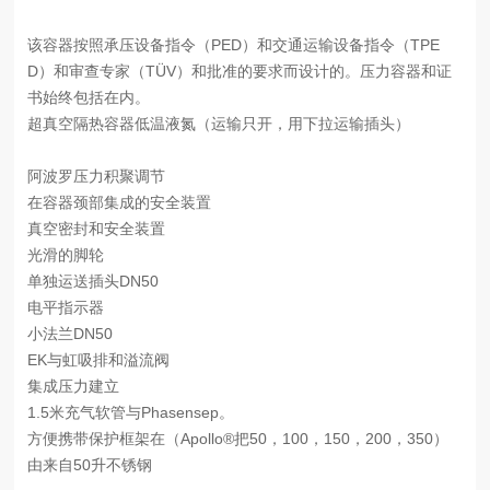
该容器按照承压设备指令（
PED）和交通运输设备指令（TPE
D）和审查专家（TÜV）和批准的要求而设计的。压力容器和证
书始终包括在内。
超真空隔热容器低温液氮（运输只开，用下拉运输插头）
阿波罗压力积聚调节
在容器颈部集成的安全装置
真空密封和安全装置
光滑的脚轮
单独运送插头
DN50
电平指示器
小法兰
DN50
EK与虹吸排和溢流阀
集成压力建立
1.5米充气软管与Phasensep。
方便携带保护框架在（
Apollo®把50，100，150，200，350）
由来自
50升不锈钢