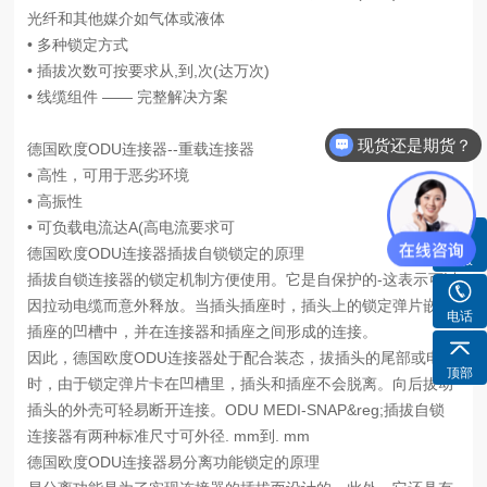
光纤和其他媒介如气体或液体
• 多种锁定方式
• 插拔次数可按要求从,到,次(达万次)
• 线缆组件 —— 完整解决方案
现货还是期货？
德国欧度ODU连接器--重载连接器
货期需要多久？
• 高性，可用于恶劣环境
• 高振性
• 可负载电流达A(高电流要求可
德国欧度ODU连接器插拔自锁锁定的原理
客服
插拔自锁连接器的锁定机制方便使用。它是自保护的-这表示可以
因拉动电缆而意外释放。当插头插座时，插头上的锁定弹片嵌入
电话
插座的凹槽中，并在连接器和插座之间形成的连接。
因此，德国欧度ODU连接器处于配合装态，拔插头的尾部或电缆
顶部
时，由于锁定弹片卡在凹槽里，插头和插座不会脱离。向后拔动
插头的外壳可轻易断开连接。ODU MEDI-SNAP&reg;插拔自锁
连接器有两种标准尺寸可外径. mm到. mm
德国欧度ODU连接器易分离功能锁定的原理