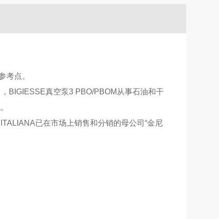
的参考点。
L”），BIGIESSE真空泵3 PBO/PBOM从事石油和干
电。
用公司ITALIANA已在市场上销售和分销的母公司“金尼