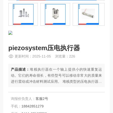
piezosystem压电执行器
更新时间：2025-11-05 浏览量：226
产品描述：
堆栈执行器在一个轴上提供小的快速重复运
动。它们的寿命很长，有些型号可以移动非常大的质量来
进行震动或冲击材料测试应用。 堆栈类型的压电执行器是
使用多层陶瓷构建的。特殊的环氧密封可确保灵活的寿命
保护。多年来的丰富经验已在该领域证明了这一技术。 根
询报价负责人：
客服2号
据陶瓷堆栈的大小，这些执行器可以在KNS中移动质量。
分辨率仅受放大器的信号噪声的限制。
手机：
18842851279