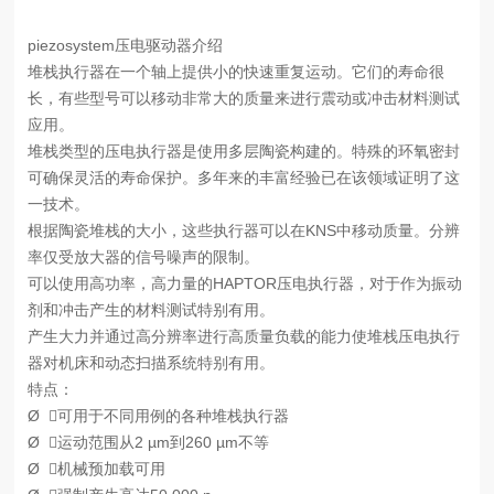
piezosystem压电驱动器介绍
堆栈执行器在一个轴上提供小的快速重复运动。它们的寿命很
长，有些型号可以移动非常大的质量来进行震动或冲击材料测试
应用。
堆栈类型的压电执行器是使用多层陶瓷构建的。特殊的环氧密封
可确保灵活的寿命保护。多年来的丰富经验已在该领域证明了这
一技术。
根据陶瓷堆栈的大小，这些执行器可以在KNS中移动质量。分辨
率仅受放大器的信号噪声的限制。
可以使用高功率，高力量的HAPTOR压电执行器，对于作为振动
剂和冲击产生的材料测试特别有用。
产生大力并通过高分辨率进行高质量负载的能力使堆栈压电执行
器对机床和动态扫描系统特别有用。
特点：
Ø
可用于不同用例的各种堆栈执行器
Ø
运动范围从2 µm到260 µm不等
Ø
机械预加载可用