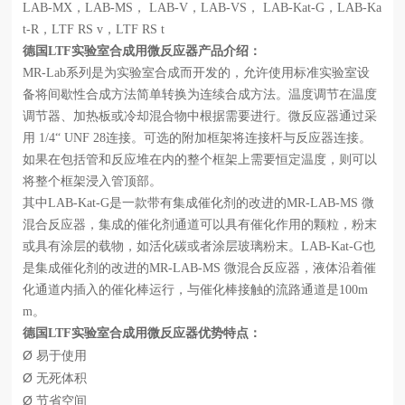
LAB-MX，LAB-MS， LAB-V，LAB-VS， LAB-Kat-G，LAB-Ka
t-R，LTF RS v，LTF RS t
德国
LTF实验室合成用微反应器产品介绍：
MR-Lab系列是为实验室合成而开发的，允许使用标准实验室设
备将间歇性合成方法简单转换为连续合成方法。温度调节在温度
调节器、加热板或冷却混合物中根据需要进行。微反应器通过采
用 1/4“ UNF 28连接。可选的附加框架将连接杆与反应器连接。
如果在包括管和反应堆在内的整个框架上需要恒定温度，则可以
将整个框架浸入管顶部。
其中
LAB-Kat-G是一款带有集成催化剂的改进的MR-LAB-MS 微
混合反应器，集成的催化剂通道可以具有催化作用的颗粒，粉末
或具有涂层的载物，如活化碳或者涂层玻璃粉末。LAB-Kat-G也
是集成催化剂的改进的MR-LAB-MS 微混合反应器，液体沿着催
化通道内插入的催化棒运行，与催化棒接触的流路通道是100m
m。
德国
LTF实验室合成用微反应器优势特点：
Ø
易于使用
Ø
无死体积
Ø
节省空间