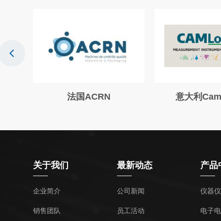
t
法国ACRN
意大利CamL
关于我们
最新动态
产品
企业简介
公司新闻
仪器仪
销售团队
员工活动
电子电