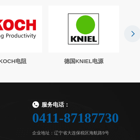
KOCH电阻
德国KNIEL电源
德
服务电话：
0411-87187730
企业地址：辽宁省大连保税区海航路9号