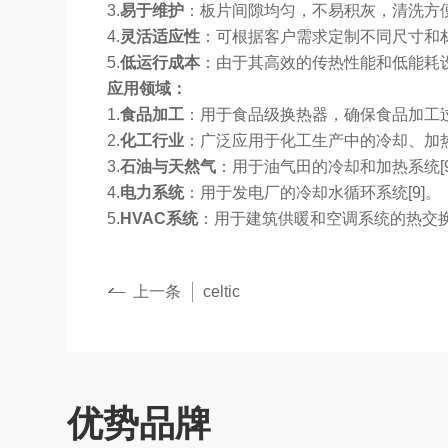
3.
易于维护
：板片间隙均匀，不易积灰，清洗方便，
4.
灵活适应性
：可根据客户需求定制不同尺寸和材质
5.
低运行成本
：由于其高效的传热性能和低能耗设计，
应用领域：
1.
食品加工
：用于食品级换热器，确保食品加工过程
2.
化工行业
：广泛应用于化工生产中的冷却、加热等环
3.
石油与天然气
：用于油气田的冷却和加热系统[9
4.
电力系统
：用于发电厂的冷却水循环系统[9]。
5.
HVAC
系统
：用于建筑供暖和空调系统的热交换[
上一条
celtic
优势品牌