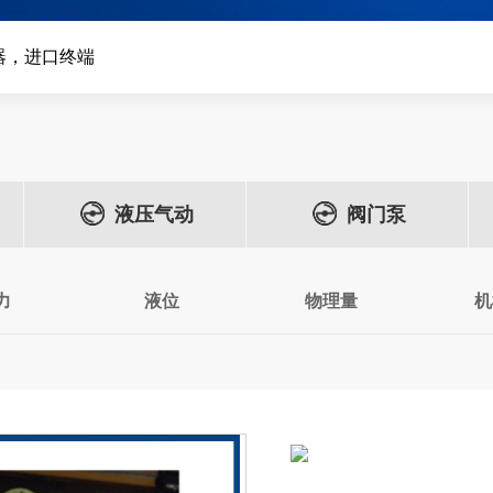
器，进口终端
液压气动
阀门泵
力
液位
物理量
机