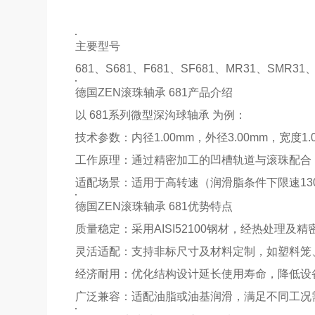
‌主要型号‌
681、S681、F681、S
F681、MR31、SMR31、
德国ZEN滚珠轴承 ‌681‌产品介绍‌
以 ‌681系列微型深沟球轴承‌ 为例：
‌技术参数‌：内径1.00mm，外径3.00mm，宽度
‌工作原理‌：通过精密加工的凹槽轨道与滚珠配
‌适配场景‌：适用于高转速（润滑脂条件下限速13
德国ZEN滚珠轴承 ‌681‌优势特点‌
‌质量稳定‌：采用AISI52100钢材，经热处理
‌灵活适配‌：支持非标尺寸及材料定制，如塑料
‌经济耐用‌：优化结构设计延长使用寿命，降低
‌广泛兼容‌：适配油脂或油基润滑，满足不同工况