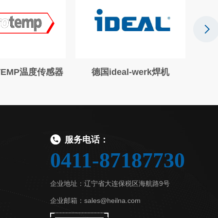
EMP温度传感器
德国ideal-werk焊机
意大
服务电话：
0411-87187730
企业地址：辽宁省大连保税区海航路9号
企业邮箱：sales@heilna.com