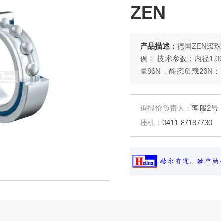
ZEN
产品描述：
德国ZEN滚珠
例： 技术参数：内径1.0
量96N，静态负载26N
精密加工的凹槽轨道与
向负载。 适配场景：适用
及紧凑空间安装需求。
询报价负责人：
客服2号
座机：
0411-87187730