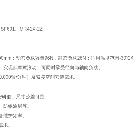
SF691、MR41X-2Z
1.00mm；动态负载容量96N，静态负载26N；适用温度范围-30℃
合，实现低摩擦滚动，可同时承受径向与轴向负载。
0,000转/分钟）及紧凑空间安装需求。
及精密研磨，尺寸公差可控。
笼、防锈涂层等。
设备维护频率。
需求。