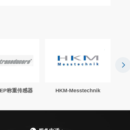
KM-Messtechnik
芬兰KonaFlex制动器