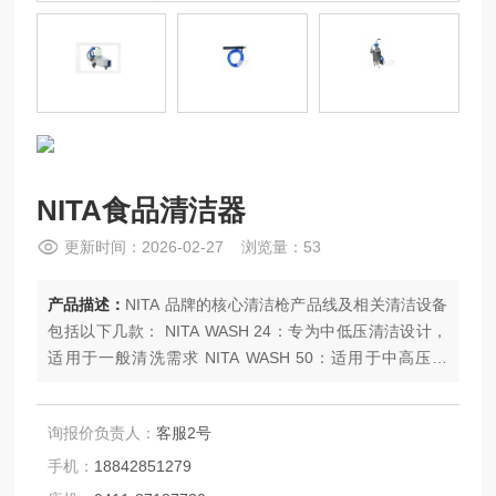
NITA食品清洁器
更新时间：2026-02-27 浏览量：53
产品描述：
NITA 品牌的核心清洁枪产品线及相关清洁设备
包括以下几款： NITA WASH 24：专为中低压清洁设计，
适用于一般清洗需求 NITA WASH 50：适用于中高压场
景，提供更强的清洁力度 NITA WASH 60：重量轻且设计
精巧，适合长时间使用 NITA 自动清洗枪：具备自动化功
询报价负责人：
客服2号
能，适合大批量清洗作业 NITA 洗车枪：针对洗车行业优化
的清洗枪，注重泡沫质量和水流平稳性
手机：
18842851279