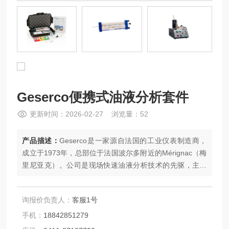
Geserco便携式油液分析套件
更新时间：2026-02-27 浏览量：52
产品描述：
Geserco是一家源自法国的工业仪表制造商，
成立于1973年，总部位于法国波尔多附近的Mérignac（梅
里尼亚克）。公司是现场快速油液分析技术的先驱，主要
专注于研发和生产用于监测润滑油、燃料和溶剂质量的检
测套件。Geserco的产品在全球范围内广泛应用，其设计
询报价负责人：
客服1号
理念强调现场便携性和快速分析，旨在帮助用户在无需送
检实验室的情况下，直接在现场做出维护决策。
手机：
18842851279