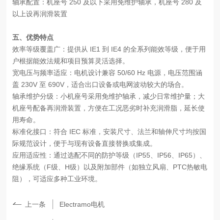
轴承配置：机座号 250 及以下采用免维护轴承，机座号 280 及
以上设再润滑装置
五、优势特点
效率等级覆盖广：提供从 IE1 到 IE4 的全系列能效等级，便于用
户根据能效法规和项目预算灵活选择。
宽电压与频率适应：电机设计兼容 50/60 Hz 电源，电压范围涵
盖 230V 至 690V，适合出口设备或电网波动较大的场合。
轴承维护分级：小机座号采用免维护轴承，减少日常维护量；大
机座号配备再润滑装置，方便在工况恶劣时补充润滑脂，延长使
用寿命。
标准化接口：符合 IEC 标准，安装尺寸、法兰和轴伸尺寸均按国
际规范设计，便于与现有设备直接替换或集成。
应用适应性：通过选配不同的防护等级（IP55、IP56、IP65）、
绝缘系统（F级、H级）以及附加部件（如独立风扇、PTC热敏电
阻），可适应多种工业环境。
上一条
Electramo电机