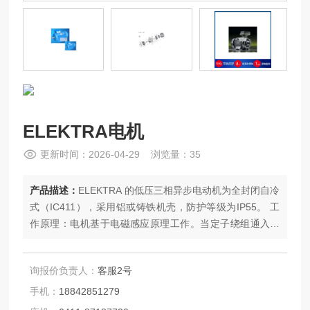
ELEKTRA电机
更新时间：2026-04-29 浏览量：35
产品描述：
ELEKTRA 的低压三相异步电动机为全封闭自冷
式（IC411），采用铝或铸铁机壳，防护等级为IP55。 工
作原理：电机基于电磁感应原理工作。当定子绕组通入三
相交流电时，产生旋转磁场，该磁场切割转子导条，在转
子中感应出电流，载流导条在磁场中受力，驱动转子旋
询报价负责人：
客服2号
转。
手机：
18842851279