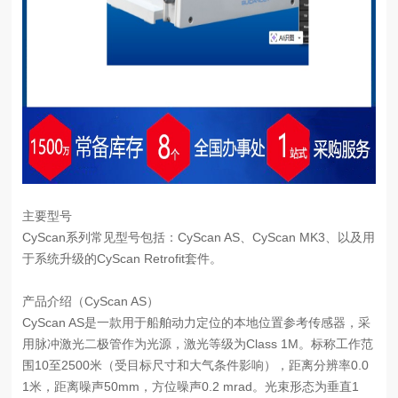
主要型号
CyScan系列常见型号包括：CyScan AS、CyScan MK3、以及用
于系统升级的CyScan Retrofit套件。
产品介绍（CyScan AS）
CyScan AS是一款用于船舶动力定位的本地位置参考传感器，采
用脉冲激光二极管作为光源，激光等级为Class 1M。标称工作范
围10至2500米（受目标尺寸和大气条件影响），距离分辨率0.0
1米，距离噪声50mm，方位噪声0.2 mrad。光束形态为垂直1