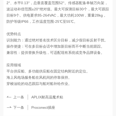
2°、水平0.13°，总垂直覆盖范围52°。传感器配备单轴万向架，
波运动补偿范围±20°绝对值。最大可探测目标30个，最大可跟踪
目标9个。供电要求85-264VAC，最大功耗100W，重量28kg，
防护等级IP66，工作温度范围-25℃至55℃。
优势特点
识别能力：通过绝对签名技术区分目标，减少假目标反射干扰。
操作便捷：可在多目标会话中增加新目标而不中断当前跟踪。
兼容性：提供替换升级包，可适配现有系统或竞争品牌设备。
应用领域
平台供应船、多功能供应船在固定结构附近的定位。
海上风电场服务船在风机间的停靠保持。
穿梭油轮的动态跟踪与船对船补给作业。
上一条
APLIX耐高温魔术粘
下一条
Proconect插座