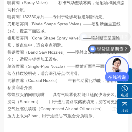
喷雾阀（Spray Valve）——标准气动型喷雾阀，适配油和润滑脂
两种介质。
喷雾阀1132330系列——专用于轮缘与轨道润滑场景。
刀形喷雾阀（Blade Shape Spray Valve）——喷射断面呈直线
分布，覆盖平面区域。
锥形喷雾阀（Cone Shape Spray Valve）——喷射断面呈圆锥
形，落点集中，适合定点润滑。
现货还是期货？
带锯喷嘴（Band Saw Nozzles）——喷射出口呈多路（3至5
个），适配带锯类加工设备。
单管喷嘴（Single-Pipe Nozzle）——喷射断面呈平面圆锥形，
落点精度较明确，适合深孔等点位润滑。
客服
同轴喷嘴（Coaxial Nozzle）——带有气助雾化功能，适用于高
粘度润滑介质。
带螺纹头的同轴喷嘴——具有气助雾化功能且适配快速安装。
电话
滤网（Strainers）——用于进油管路或储液填充，滤芯可更换。
空气压缩机喷嘴（Compressed Air and Oil nozzles）——工作
顶部
压力上限为2 bar，用于油或油/气混合介质喷涂。