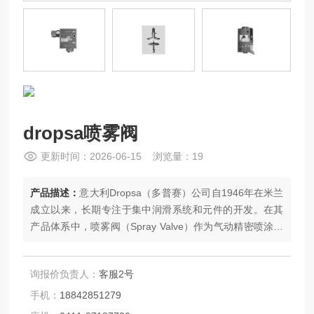
dropsa喷雾阀
更新时间：2026-06-15 浏览量：19
产品描述：
意大利Dropsa（多普赛）公司自1946年在米兰
成立以来，长期专注于集中润滑系统和元件的开发。在其
产品体系中，喷雾阀（Spray Valve）作为气动精密喷涂润
滑元件，用于将润滑剂以可控的喷涂方式输送至指定润滑
点，广泛应用于开式齿轮、齿条及各类连续运行的摩擦接
询报价负责人：
客服2号
触部位。
手机：
18842851279