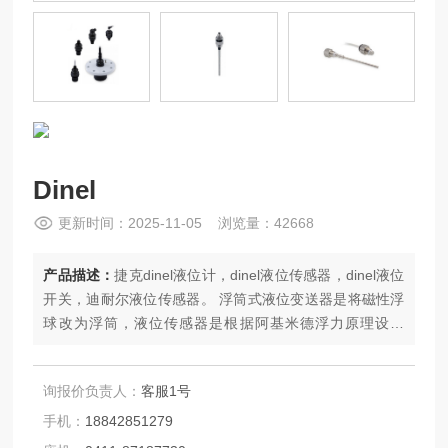
Dinel
更新时间：2025-11-05 浏览量：42668
产品描述：
捷克dinel液位计，dinel液位传感器，dinel液位
开关，迪耐尔液位传感器。 浮筒式液位变送器是将磁性浮
球改为浮筒，液位传感器是根据阿基米德浮力原理设计
的。浮筒式液位变送器是利用微小的金属膜应变传感来测
量液体的液位、界位或密度的，它在工作时可以通过现场
询报价负责人：
客服1号
按键来进行常规的设定操作。
手机：
18842851279