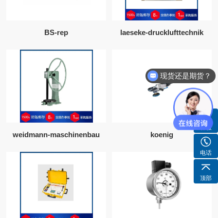
BS-rep
laeseke-drucklufttechnik
现货还是期货？
客服
weidmann-maschinenbau
koenig
电话
顶部