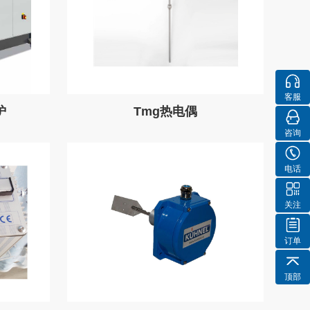
客服
炉
Tmg热电偶
咨询
电话
关注
订单
顶部