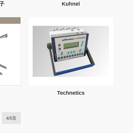
子
Kuhnel
Technetics
4/5页