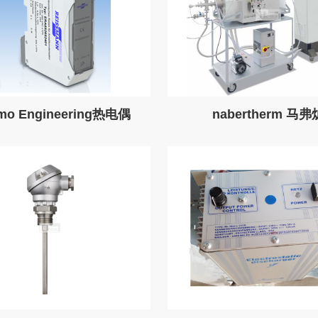
mo Engineering热电偶
nabertherm 马弗