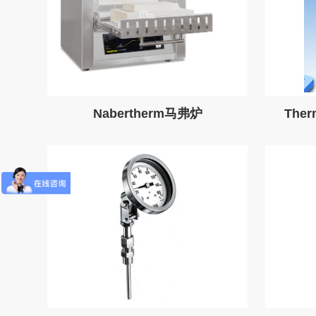
Nabertherm马弗炉
Ther