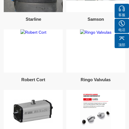
客服
Starline
Samson
电话
顶部
Robert Cort
Ringo Valvulas