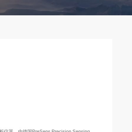
，由德国PreSens Precision Sensing