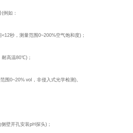
号(例如：
<12秒，测量范围0~200%空气饱和度)；
5，耐高温80℃)；
围0~20% vol，非侵入式光学检测)。
的侧壁开孔安装pH探头)；