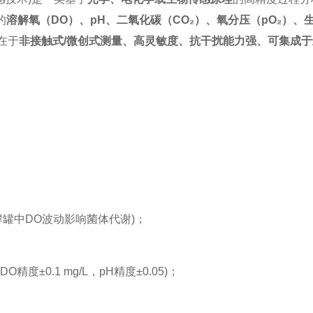
的
溶解氧（DO）、pH、二氧化碳（CO₂）、氧分压（pO₂）
在于
非接触式/微创式测量、高灵敏度、抗干扰能力强、可集成
酵罐中DO波动影响菌体代谢)；
±0.1 mg/L，pH精度±0.05)；